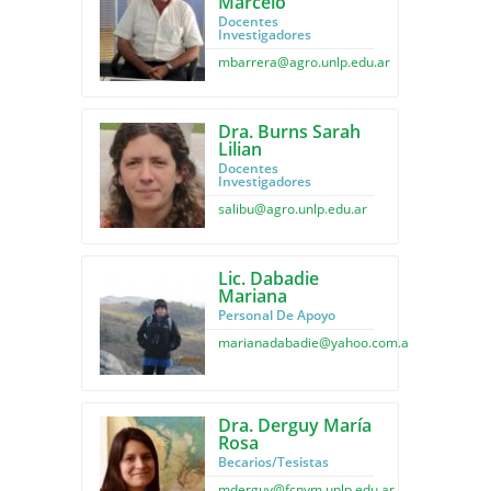
Marcelo
Docentes
Investigadores
mbarrera@agro.unlp.edu.ar
Dra. Burns Sarah
Lilian
Docentes
Investigadores
salibu@agro.unlp.edu.ar
Lic. Dabadie
Mariana
Personal De Apoyo
marianadabadie@yahoo.com.ar
Dra. Derguy María
Rosa
Becarios/Tesistas
mderguy@fcnym.unlp.edu.ar