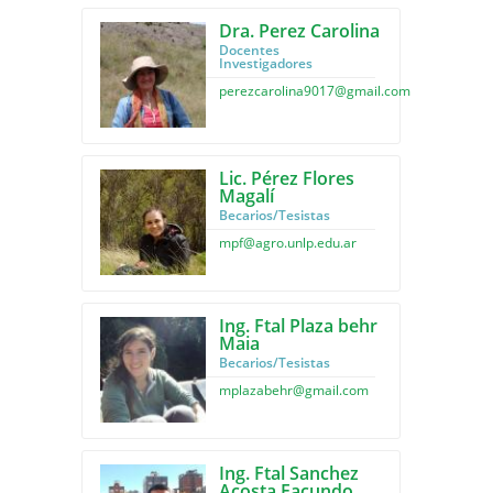
Dra. Perez Carolina
Docentes
Investigadores
perezcarolina9017@gmail.com
Lic. Pérez Flores
Magalí
Becarios/Tesistas
mpf@agro.unlp.edu.ar
Ing. Ftal Plaza behr
Maia
Becarios/Tesistas
mplazabehr@gmail.com
Ing. Ftal Sanchez
Acosta Facundo