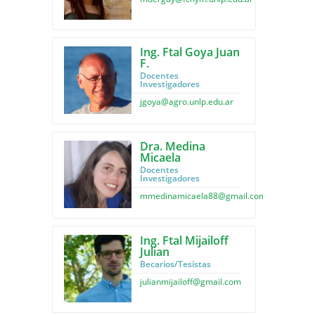
Ing. Ftal Goya Juan
F.
Docentes
Investigadores
jgoya@agro.unlp.edu.ar
Dra. Medina
Micaela
Docentes
Investigadores
mmedinamicaela88@gmail.com
Ing. Ftal Mijailoff
Julian
Becarios/Tesistas
julianmijailoff@gmail.com